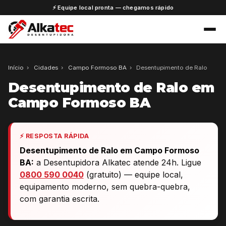
⚡ Equipe local pronta — chegamos rápido
Início
›
Cidades
›
Campo Formoso BA
›
Desentupimento de Ralo
Desentupimento de Ralo em
Campo Formoso BA
⚡ RESPOSTA RÁPIDA
Desentupimento de Ralo em Campo Formoso
BA:
a Desentupidora Alkatec atende 24h. Ligue
0800 590 0040
(gratuito) — equipe local,
equipamento moderno, sem quebra-quebra,
com garantia escrita.