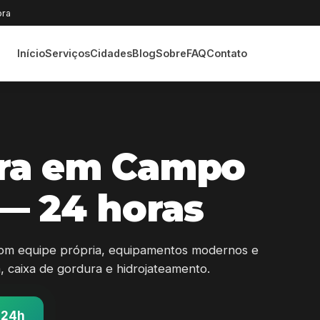
ora
Início
Serviços
Cidades
Blog
Sobre
FAQ
Contato
ra em Campo
— 24 horas
om equipe própria, equipamentos modernos e
sa, caixa de gordura e hidrojateamento.
 24h