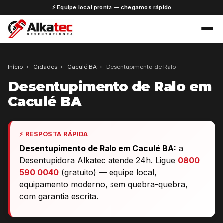
⚡ Equipe local pronta — chegamos rápido
Início
›
Cidades
›
Caculé BA
›
Desentupimento de Ralo
Desentupimento de Ralo em
Caculé BA
⚡ RESPOSTA RÁPIDA
Desentupimento de Ralo em Caculé BA:
a
Desentupidora Alkatec atende 24h. Ligue
0800
590 0040
(gratuito) — equipe local,
equipamento moderno, sem quebra-quebra,
com garantia escrita.