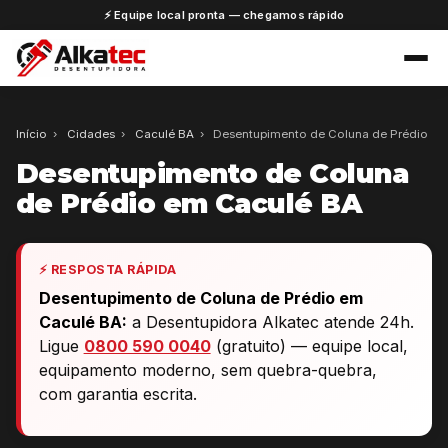
⚡ Equipe local pronta — chegamos rápido
Início
›
Cidades
›
Caculé BA
›
Desentupimento de Coluna de Prédio
Desentupimento de Coluna
de Prédio em Caculé BA
⚡ RESPOSTA RÁPIDA
Desentupimento de Coluna de Prédio em
Caculé BA:
a Desentupidora Alkatec atende 24h.
Ligue
0800 590 0040
(gratuito) — equipe local,
equipamento moderno, sem quebra-quebra,
com garantia escrita.