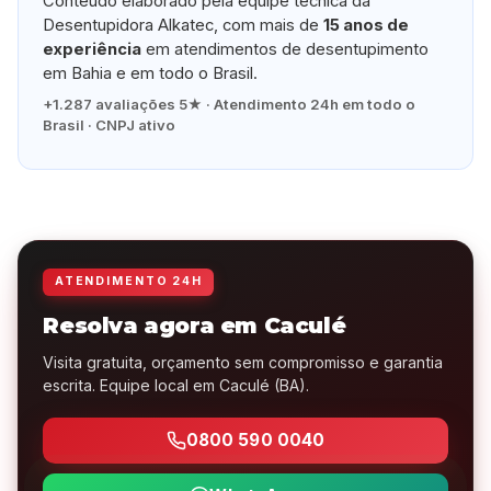
Conteúdo elaborado pela equipe técnica da
Desentupidora Alkatec, com mais de
15 anos de
experiência
em atendimentos de desentupimento
em Bahia e em todo o Brasil.
+1.287 avaliações 5★ · Atendimento 24h em todo o
Brasil · CNPJ ativo
ATENDIMENTO 24H
Resolva agora em Caculé
Visita gratuita, orçamento sem compromisso e garantia
escrita. Equipe local em Caculé (BA).
0800 590 0040