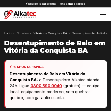
⚡ Equipe local pronta — chegamos rápido
Início
›
Cidades
›
Vitória da Conquista BA
›
Desentupimento de Ralo
Desentupimento de Ralo em
Vitória da Conquista BA
⚡ RESPOSTA RÁPIDA
Desentupimento de Ralo em Vitória da
Conquista BA:
a Desentupidora Alkatec atende
24h. Ligue
0800 590 0040
(gratuito) — equipe
local, equipamento moderno, sem quebra-
quebra, com garantia escrita.