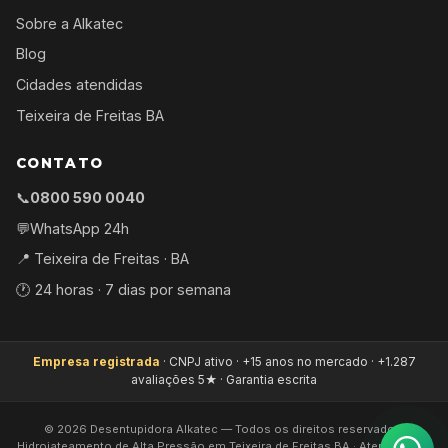
Sobre a Alkatec
Blog
Cidades atendidas
Teixeira de Freitas BA
CONTATO
📞
0800 590 0040
💬
WhatsApp 24h
📍 Teixeira de Freitas · BA
🕐 24 horas · 7 dias por semana
Empresa registrada
· CNPJ ativo · +15 anos no mercado · +1.287
avaliações 5★ · Garantia escrita
©
2026
Desentupidora Alkatec — Todos os direitos reservados.
Hidrojateamento de Alta Pressão em Teixeira de Freitas BA · Atendimento