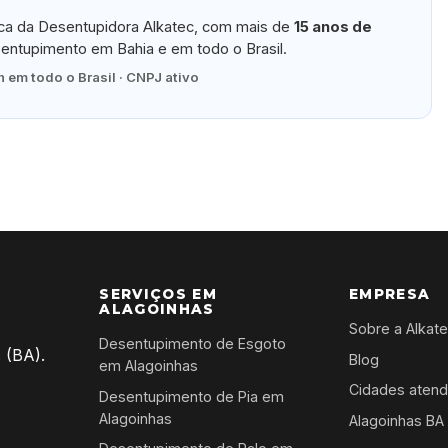
ica da Desentupidora Alkatec, com mais de
15 anos de
ntupimento em Bahia e em todo o Brasil.
 em todo o Brasil · CNPJ ativo
SERVIÇOS EM
EMPRESA
ALAGOINHAS
Sobre a Alkat
Desentupimento de Esgoto
 (BA).
Blog
em Alagoinhas
Cidades atend
Desentupimento de Pia em
Alagoinhas
Alagoinhas BA