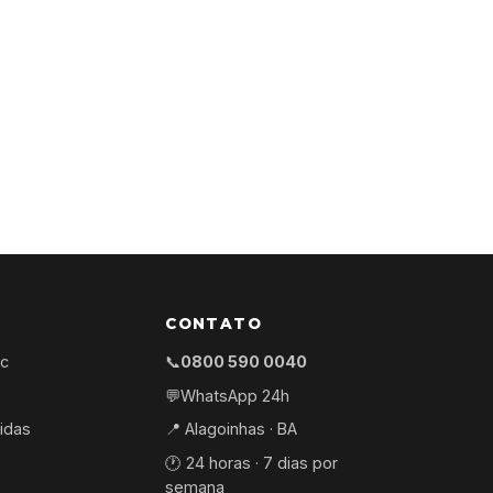
CONTATO
ec
📞
0800 590 0040
💬
WhatsApp 24h
idas
📍 Alagoinhas · BA
🕐 24 horas · 7 dias por
semana