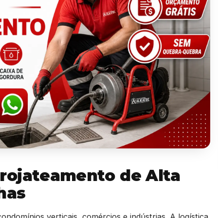
rojateamento de Alta
has
ndomínios verticais, comércios e indústrias. A logística