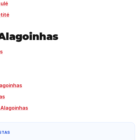
culé
tité
 Alagoinhas
as
lagoinhas
as
 Alagoinhas
STAS