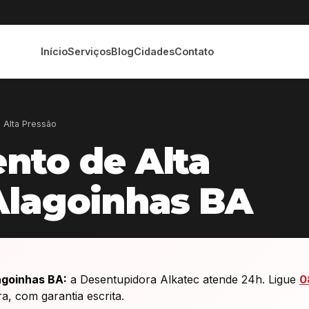
Início
Serviços
Blog
Cidades
Contato
 Alta Pressão
nto de Alta
Alagoinhas BA
agoinhas BA:
a Desentupidora Alkatec atende 24h. Ligue
0
 com garantia escrita.