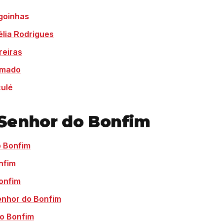
goinhas
lia Rodrigues
reiras
umado
culé
 Senhor do Bonfim
 Bonfim
nfim
onfim
enhor do Bonfim
o Bonfim