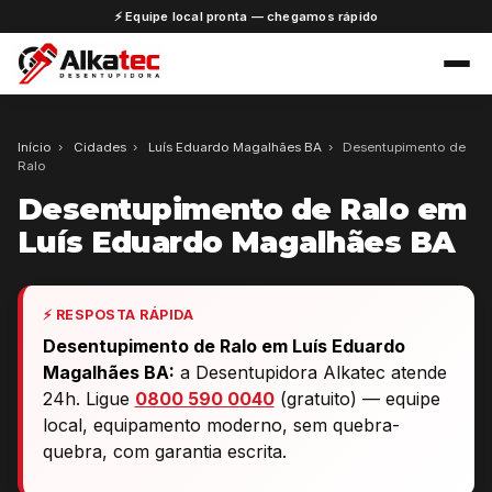
⚡ Equipe local pronta — chegamos rápido
Início
›
Cidades
›
Luís Eduardo Magalhães BA
›
Desentupimento de
Ralo
Desentupimento de Ralo em
Luís Eduardo Magalhães BA
⚡ RESPOSTA RÁPIDA
Desentupimento de Ralo em Luís Eduardo
Magalhães BA:
a Desentupidora Alkatec atende
24h. Ligue
0800 590 0040
(gratuito) — equipe
local, equipamento moderno, sem quebra-
quebra, com garantia escrita.