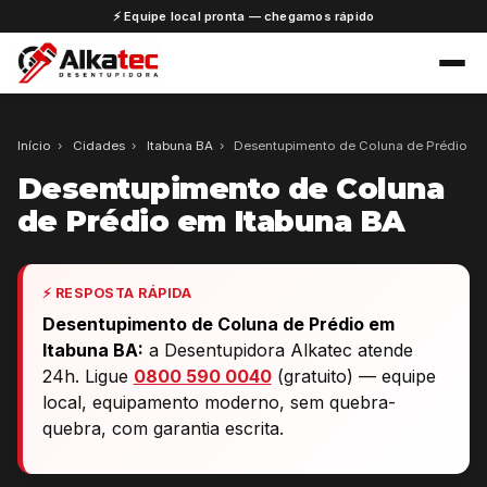
⚡ Equipe local pronta — chegamos rápido
Início
›
Cidades
›
Itabuna BA
›
Desentupimento de Coluna de Prédio
Desentupimento de Coluna
de Prédio em Itabuna BA
⚡ RESPOSTA RÁPIDA
Desentupimento de Coluna de Prédio em
Itabuna BA:
a Desentupidora Alkatec atende
24h. Ligue
0800 590 0040
(gratuito) — equipe
local, equipamento moderno, sem quebra-
quebra, com garantia escrita.