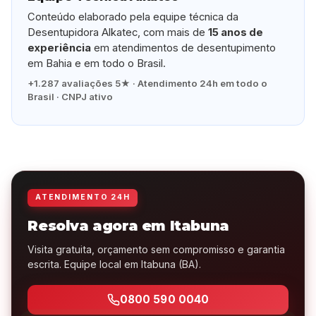
Conteúdo elaborado pela equipe técnica da
Desentupidora Alkatec, com mais de
15 anos de
experiência
em atendimentos de desentupimento
em Bahia e em todo o Brasil.
+1.287 avaliações 5★ · Atendimento 24h em todo o
Brasil · CNPJ ativo
ATENDIMENTO 24H
Resolva agora em Itabuna
Visita gratuita, orçamento sem compromisso e garantia
escrita. Equipe local em Itabuna (BA).
0800 590 0040