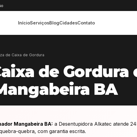
ão
Início
Serviços
Blog
Cidades
Contato
za de Caixa de Gordura
aixa de Gordura
Mangabeira BA
nador Mangabeira BA:
a Desentupidora Alkatec atende 24
uebra-quebra, com garantia escrita.