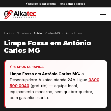
⚡ Equipe local pronta — chegamos rápido
Início
›
Cidades
›
Antônio Carlos MG
›
Limpa Fossa
Limpa Fossa em Antônio
Carlos MG
⚡ RESPOSTA RÁPIDA
Limpa Fossa em Antônio Carlos MG:
a
Desentupidora Alkatec atende 24h. Ligue
0800
590 0040
(gratuito) — equipe local,
equipamento moderno, sem quebra-quebra,
com garantia escrita.