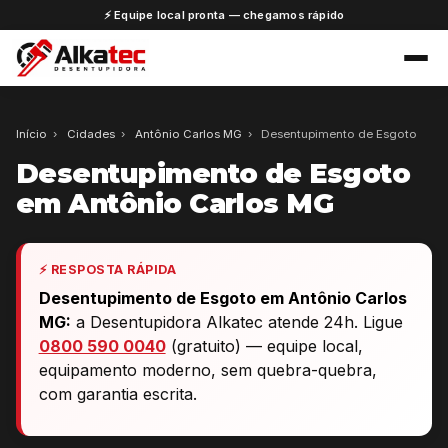
⚡ Equipe local pronta — chegamos rápido
Início
›
Cidades
›
Antônio Carlos MG
›
Desentupimento de Esgoto
Desentupimento de Esgoto
em Antônio Carlos MG
⚡ RESPOSTA RÁPIDA
Desentupimento de Esgoto em Antônio Carlos
MG:
a Desentupidora Alkatec atende 24h. Ligue
0800 590 0040
(gratuito) — equipe local,
equipamento moderno, sem quebra-quebra,
com garantia escrita.