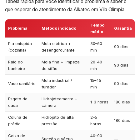
Tabela rápida para você identificar o problema e saber o
que esperar do atendimento da Alkatec em Vila Olímpia:
Tempo
Problema
Método indicado
Garantia
médio
Pia entupida
Mola elétrica +
30–60
90 dias
(cozinha)
desengordurante
min
Ralo do
Mola fina + limpeza
20–40
90 dias
banheiro
do sifão
min
Mola industrial /
15–45
Vaso sanitário
90 dias
furador
min
Esgoto da
Hidrojateamento +
1–3 horas
180 dias
casa
câmera
Coluna de
Hidrojato de alta
2–5
180 dias
prédio
pressão
horas
Caixa de
40–90
Sucção a vácuo
—