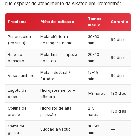
que esperar do atendimento da Alkatec em Tremembé:
Tempo
Problema
Método indicado
Garantia
médio
Pia entupida
Mola elétrica +
30–60
90 dias
(cozinha)
desengordurante
min
Ralo do
Mola fina + limpeza
20–40
90 dias
banheiro
do sifão
min
Mola industrial /
15–45
Vaso sanitário
90 dias
furador
min
Esgoto da
Hidrojateamento +
1–3 horas
180 dias
casa
câmera
Coluna de
Hidrojato de alta
2–5
180 dias
prédio
pressão
horas
Caixa de
40–90
Sucção a vácuo
—
gordura
min