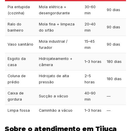
Pia entupida
Mola elétrica +
30–60
90 dias
(cozinha)
desengordurante
min
Ralo do
Mola fina + limpeza
20–40
90 dias
banheiro
do sifão
min
Mola industrial /
15–45
Vaso sanitário
90 dias
furador
min
Esgoto da
Hidrojateamento +
1–3 horas
180 dias
casa
câmera
Coluna de
Hidrojato de alta
2–5
180 dias
prédio
pressão
horas
Caixa de
40–90
Sucção a vácuo
—
gordura
min
Limpa fossa
Caminhão a vácuo
1–3 horas
—
Sobre o atendimento em Tijuca