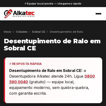
⚡ Equipe local pronta — chegamos rápido
Início
›
Cidades
›
Sobral CE
›
Desentupimento de Ralo
Desentupimento de Ralo em
Sobral CE
⚡ RESPOSTA RÁPIDA
Desentupimento de Ralo em Sobral CE:
a
Desentupidora Alkatec atende 24h. Ligue
0800
590 0040
(gratuito) — equipe local,
equipamento moderno, sem quebra-quebra,
com garantia escrita.