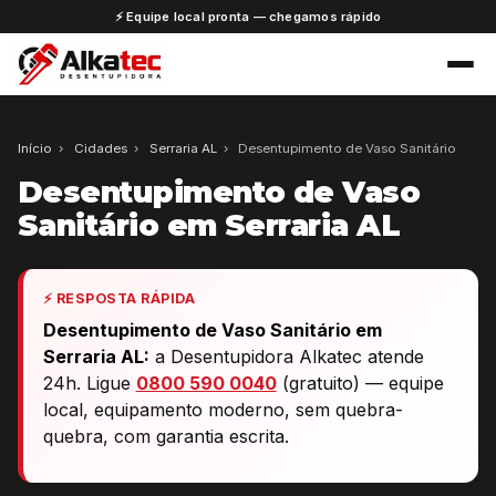
⚡ Equipe local pronta — chegamos rápido
Início
›
Cidades
›
Serraria AL
›
Desentupimento de Vaso Sanitário
Desentupimento de Vaso
Sanitário em Serraria AL
⚡ RESPOSTA RÁPIDA
Desentupimento de Vaso Sanitário em
Serraria AL:
a Desentupidora Alkatec atende
24h. Ligue
0800 590 0040
(gratuito) — equipe
local, equipamento moderno, sem quebra-
quebra, com garantia escrita.