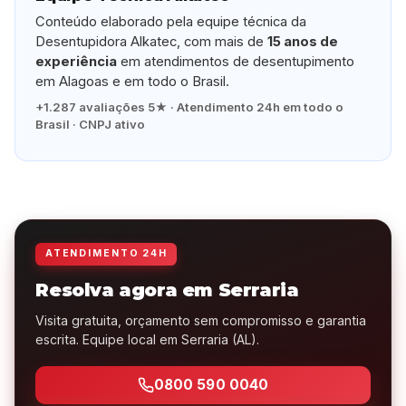
Conteúdo elaborado pela equipe técnica da
Desentupidora Alkatec, com mais de
15 anos de
experiência
em atendimentos de desentupimento
em Alagoas e em todo o Brasil.
+1.287 avaliações 5★ · Atendimento 24h em todo o
Brasil · CNPJ ativo
ATENDIMENTO 24H
Resolva agora em Serraria
Visita gratuita, orçamento sem compromisso e garantia
escrita. Equipe local em Serraria (AL).
0800 590 0040