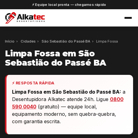
⚡ Equipe local pronta — chegamos rápido
Início
›
Cidades
›
São Sebastião do Passé BA
›
Limpa Fossa
Limpa Fossa em São
Sebastião do Passé BA
⚡ RESPOSTA RÁPIDA
Limpa Fossa em São Sebastião do Passé BA:
a
Desentupidora Alkatec atende 24h. Ligue
0800
590 0040
(gratuito) — equipe local,
equipamento moderno, sem quebra-quebra,
com garantia escrita.