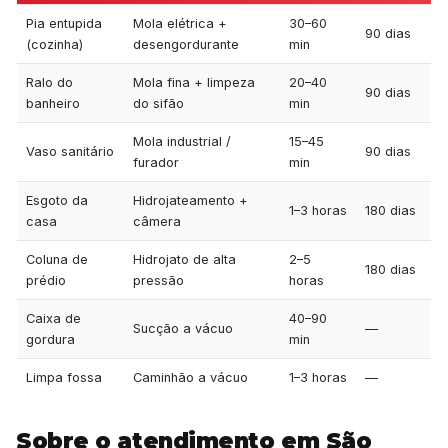
Pia entupida
Mola elétrica +
30–60
90 dias
(cozinha)
desengordurante
min
Ralo do
Mola fina + limpeza
20–40
90 dias
banheiro
do sifão
min
Mola industrial /
15–45
Vaso sanitário
90 dias
furador
min
Esgoto da
Hidrojateamento +
1–3 horas
180 dias
casa
câmera
Coluna de
Hidrojato de alta
2–5
180 dias
prédio
pressão
horas
Caixa de
40–90
Sucção a vácuo
—
gordura
min
Limpa fossa
Caminhão a vácuo
1–3 horas
—
Sobre o atendimento em São