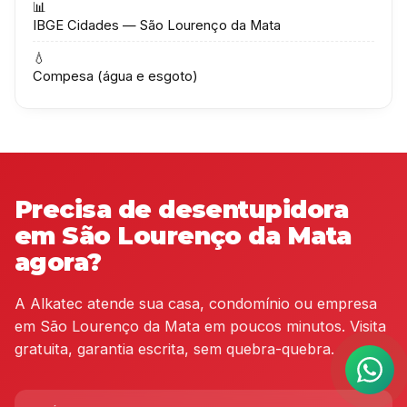
📊
IBGE Cidades — São Lourenço da Mata
💧
Compesa (água e esgoto)
Precisa de desentupidora
em São Lourenço da Mata
agora?
A Alkatec atende sua casa, condomínio ou empresa
em São Lourenço da Mata em poucos minutos. Visita
gratuita, garantia escrita, sem quebra-quebra.