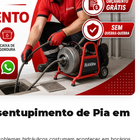
sentupimento de Pia em
blemas hidráulicos costumam acontecer em horários