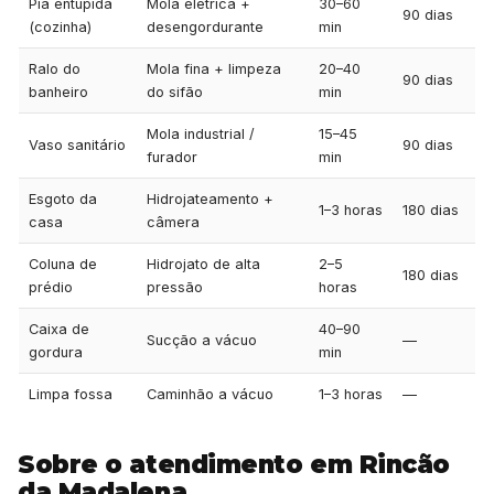
Pia entupida
Mola elétrica +
30–60
90 dias
(cozinha)
desengordurante
min
Ralo do
Mola fina + limpeza
20–40
90 dias
banheiro
do sifão
min
Mola industrial /
15–45
Vaso sanitário
90 dias
furador
min
Esgoto da
Hidrojateamento +
1–3 horas
180 dias
casa
câmera
Coluna de
Hidrojato de alta
2–5
180 dias
prédio
pressão
horas
Caixa de
40–90
Sucção a vácuo
—
gordura
min
Limpa fossa
Caminhão a vácuo
1–3 horas
—
Sobre o atendimento em Rincão
da Madalena