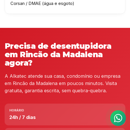
Corsan / DMAE (água e esgoto)
Precisa de desentupidora
em Rincão da Madalena
agora?
A Alkatec atende sua casa, condomínio ou empresa
em Rincão da Madalena em poucos minutos. Visita
gratuita, garantia escrita, sem quebra-quebra.
HORÁRIO
24h / 7 dias