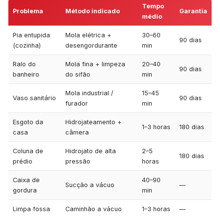
Tempo
Problema
Método indicado
Garantia
médio
Pia entupida
Mola elétrica +
30–60
90 dias
(cozinha)
desengordurante
min
Ralo do
Mola fina + limpeza
20–40
90 dias
banheiro
do sifão
min
Mola industrial /
15–45
Vaso sanitário
90 dias
furador
min
Esgoto da
Hidrojateamento +
1–3 horas
180 dias
casa
câmera
Coluna de
Hidrojato de alta
2–5
180 dias
prédio
pressão
horas
Caixa de
40–90
Sucção a vácuo
—
gordura
min
Limpa fossa
Caminhão a vácuo
1–3 horas
—