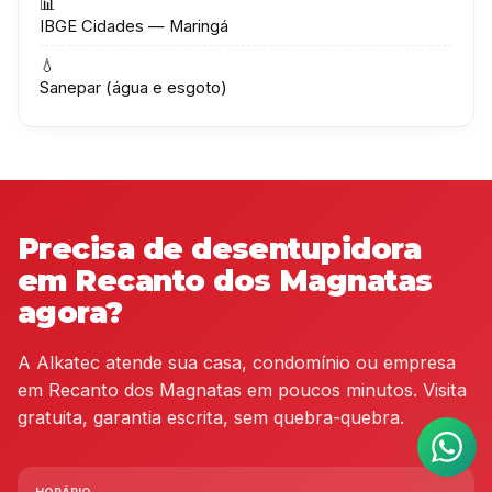
📊
IBGE Cidades — Maringá
💧
Sanepar (água e esgoto)
Precisa de desentupidora
em Recanto dos Magnatas
agora?
A Alkatec atende sua casa, condomínio ou empresa
em Recanto dos Magnatas em poucos minutos. Visita
gratuita, garantia escrita, sem quebra-quebra.