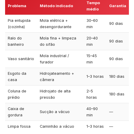
Tempo
Problema
Método indicado
Garantia
médio
Pia entupida
Mola elétrica +
30–60
90 dias
(cozinha)
desengordurante
min
Ralo do
Mola fina + limpeza
20–40
90 dias
banheiro
do sifão
min
Mola industrial /
15–45
Vaso sanitário
90 dias
furador
min
Esgoto da
Hidrojateamento +
1–3 horas
180 dias
casa
câmera
Coluna de
Hidrojato de alta
2–5
180 dias
prédio
pressão
horas
Caixa de
40–90
Sucção a vácuo
—
gordura
min
Limpa fossa
Caminhão a vácuo
1–3 horas
—