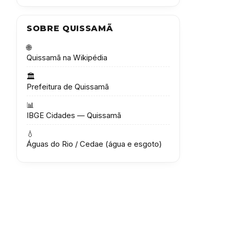
SOBRE QUISSAMÃ
🌐
Quissamã na Wikipédia
🏛️
Prefeitura de Quissamã
📊
IBGE Cidades — Quissamã
💧
Águas do Rio / Cedae (água e esgoto)