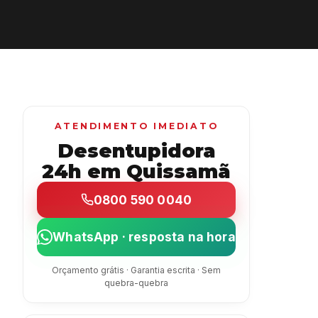
ATENDIMENTO IMEDIATO
Desentupidora
24h em Quissamã
0800 590 0040
WhatsApp · resposta na hora
Orçamento grátis · Garantia escrita · Sem
quebra-quebra