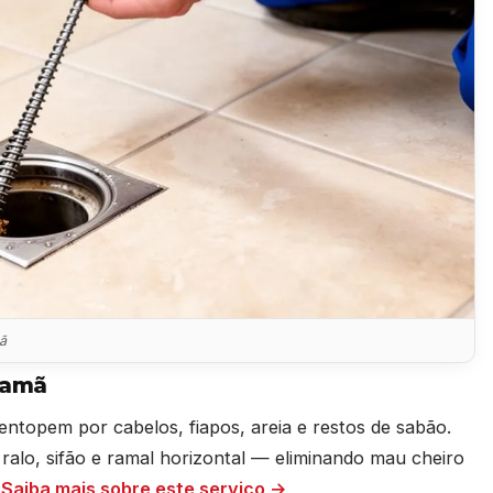
mã
samã
entopem por cabelos, fiapos, areia e restos de sabão.
alo, sifão e ramal horizontal — eliminando mau cheiro
.
Saiba mais sobre este serviço →