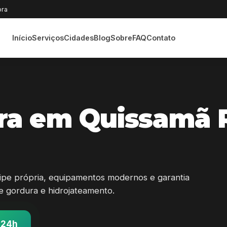
ora
Início
Serviços
Cidades
Blog
Sobre
FAQ
Contato
ra em Quissamã 
pe própria, equipamentos modernos e garantia
 de gordura e hidrojateamento.
 24h