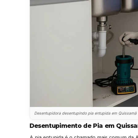
Desentupidora desentupindo pia entupida em Quissamã
Desentupimento de Pia em Quiss
A pia entupida é o chamado mais comum da A