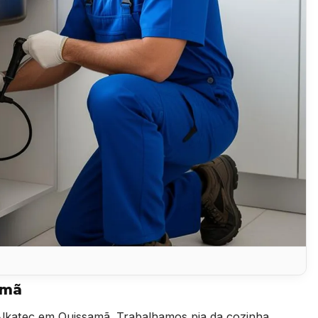
amã
lkatec em Quissamã. Trabalhamos pia da cozinha