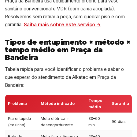
Praça da Bandeira usa equipamento próprio para vaso
sanitário convencional e VDR (com caixa acoplada).
Resolvemos sem retirar a peça, sem quebrar piso e com
garantia.
Saiba mais sobre este serviço →
Tipos de entupimento × método ×
tempo médio em Praça da
Bandeira
Tabela rápida para você identificar o problema e saber o
que esperar do atendimento da Alkatec em Praça da
Bandeira:
Tempo
Problema
Método indicado
Garantia
médio
Pia entupida
Mola elétrica +
30–60
90 dias
(cozinha)
desengordurante
min
Ralo do
Mola fina + limpeza
20–40