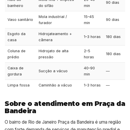
90 dias
banheiro
do sifão
min
Mola industrial /
15–45
Vaso sanitário
90 dias
furador
min
Esgoto da
Hidrojateamento +
1–3 horas
180 dias
casa
câmera
Coluna de
Hidrojato de alta
2–5
180 dias
prédio
pressão
horas
Caixa de
40–90
Sucção a vácuo
—
gordura
min
Limpa fossa
Caminhão a vácuo
1–3 horas
—
Sobre o atendimento em Praça da
Bandeira
O bairro de Rio de Janeiro Praça da Bandeira é uma região
com forte demanda de serviços de manutenção predial e