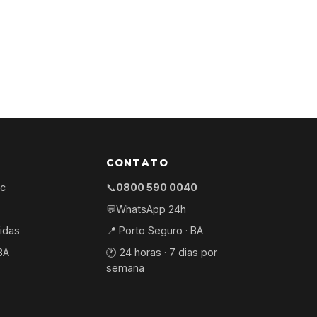
CONTATO
ec
📞
0800 590 0040
💬
WhatsApp 24h
idas
📍 Porto Seguro · BA
BA
🕐 24 horas · 7 dias por
semana