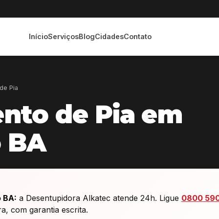
Início
Serviços
Blog
Cidades
Contato
de Pia
nto de Pia em
o BA
 BA:
a Desentupidora Alkatec atende 24h. Ligue
0800 59
 com garantia escrita.