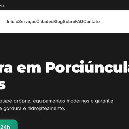
ora
Início
Serviços
Cidades
Blog
Sobre
FAQ
Contato
ra em Porciúncul
s
quipe própria, equipamentos modernos e garantia
 de gordura e hidrojateamento.
 24h