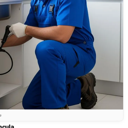
a
ncula