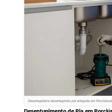
Desentupidora desentupindo pia entupida em Porciúncul
Desentupimento de Pia em Porciú