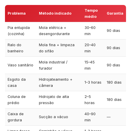
Tempo
Problema
Método indicado
Garantia
médio
Pia entupida
Mola elétrica +
30–60
90 dias
(cozinha)
desengordurante
min
Ralo do
Mola fina + limpeza
20–40
90 dias
banheiro
do sifão
min
Mola industrial /
15–45
Vaso sanitário
90 dias
furador
min
Esgoto da
Hidrojateamento +
1–3 horas
180 dias
casa
câmera
Coluna de
Hidrojato de alta
2–5
180 dias
prédio
pressão
horas
Caixa de
40–90
Sucção a vácuo
—
gordura
min