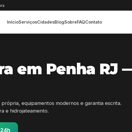
ora
Início
Serviços
Cidades
Blog
Sobre
FAQ
Contato
ra em Penha RJ 
própria, equipamentos modernos e garantia escrita.
ura e hidrojateamento.
 24h