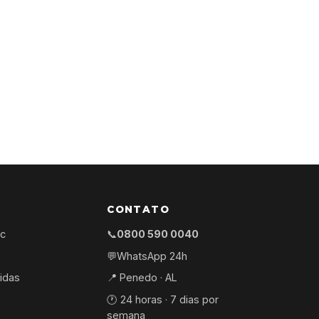
CONTATO
ec
📞
0800 590 0040
💬
WhatsApp 24h
idas
📍 Penedo · AL
🕐 24 horas · 7 dias por
semana