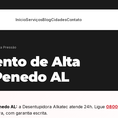
Início
Serviços
Blog
Cidades
Contato
ta Pressão
nto de Alta
Penedo AL
nedo AL:
a Desentupidora Alkatec atende 24h. Ligue
0800
 com garantia escrita.