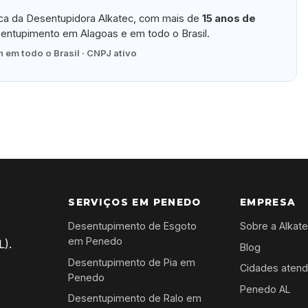
ica da Desentupidora Alkatec, com mais de
15 anos de
ntupimento em Alagoas e em todo o Brasil.
 em todo o Brasil · CNPJ ativo
SERVIÇOS EM PENEDO
EMPRESA
Desentupimento de Esgoto
Sobre a Alkat
em Penedo
L).
Blog
Desentupimento de Pia em
Cidades atend
Penedo
Penedo AL
Desentupimento de Ralo em