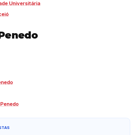
de Universitária
ceió
 Penedo
enedo
 Penedo
STAS