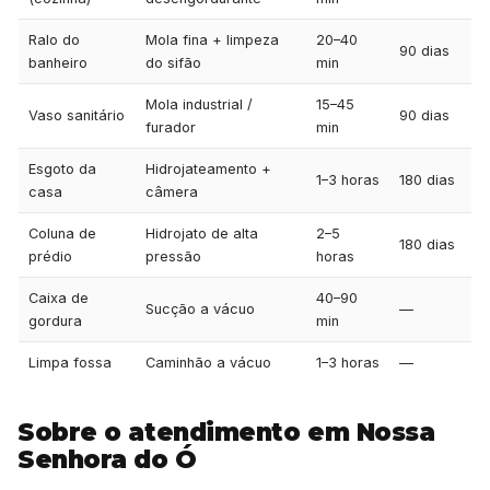
Ralo do
Mola fina + limpeza
20–40
90 dias
banheiro
do sifão
min
Mola industrial /
15–45
Vaso sanitário
90 dias
furador
min
Esgoto da
Hidrojateamento +
1–3 horas
180 dias
casa
câmera
Coluna de
Hidrojato de alta
2–5
180 dias
prédio
pressão
horas
Caixa de
40–90
Sucção a vácuo
—
gordura
min
Limpa fossa
Caminhão a vácuo
1–3 horas
—
Sobre o atendimento em Nossa
Senhora do Ó