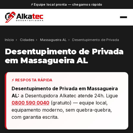
⚡ Equipe local pronta — chegamos rápido
Início
›
Cidades
›
Massagueira AL
›
Desentupimento de Privada
Desentupimento de Privada
em Massagueira AL
⚡ RESPOSTA RÁPIDA
Desentupimento de Privada em Massagueira
AL:
a Desentupidora Alkatec atende 24h. Ligue
0800 590 0040
(gratuito) — equipe local,
equipamento moderno, sem quebra-quebra,
com garantia escrita.