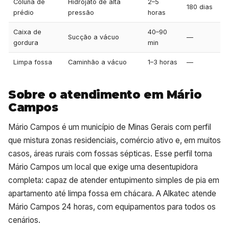
Coluna de
Hidrojato de alta
2–5
180 dias
prédio
pressão
horas
Caixa de
40–90
Sucção a vácuo
—
gordura
min
Limpa fossa
Caminhão a vácuo
1–3 horas
—
Sobre o atendimento em Mário
Campos
Mário Campos é um município de Minas Gerais com perfil
que mistura zonas residenciais, comércio ativo e, em muitos
casos, áreas rurais com fossas sépticas. Esse perfil torna
Mário Campos um local que exige uma desentupidora
completa: capaz de atender entupimento simples de pia em
apartamento até limpa fossa em chácara. A Alkatec atende
Mário Campos 24 horas, com equipamentos para todos os
cenários.