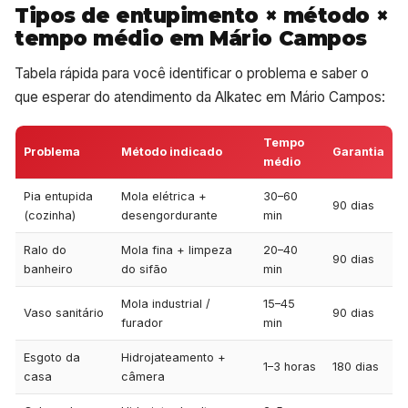
Tipos de entupimento × método ×
tempo médio em Mário Campos
Tabela rápida para você identificar o problema e saber o
que esperar do atendimento da Alkatec em Mário Campos:
Tempo
Problema
Método indicado
Garantia
médio
Pia entupida
Mola elétrica +
30–60
90 dias
(cozinha)
desengordurante
min
Ralo do
Mola fina + limpeza
20–40
90 dias
banheiro
do sifão
min
Mola industrial /
15–45
Vaso sanitário
90 dias
furador
min
Esgoto da
Hidrojateamento +
1–3 horas
180 dias
casa
câmera