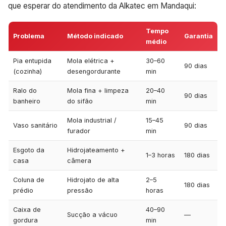
que esperar do atendimento da Alkatec em Mandaqui:
Tempo
Problema
Método indicado
Garantia
médio
Pia entupida
Mola elétrica +
30–60
90 dias
(cozinha)
desengordurante
min
Ralo do
Mola fina + limpeza
20–40
90 dias
banheiro
do sifão
min
Mola industrial /
15–45
Vaso sanitário
90 dias
furador
min
Esgoto da
Hidrojateamento +
1–3 horas
180 dias
casa
câmera
Coluna de
Hidrojato de alta
2–5
180 dias
prédio
pressão
horas
Caixa de
40–90
Sucção a vácuo
—
gordura
min