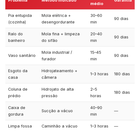
Problema
Método indicado
Garantia
médio
Pia entupida
Mola elétrica +
30–60
90 dias
(cozinha)
desengordurante
min
Ralo do
Mola fina + limpeza
20–40
90 dias
banheiro
do sifão
min
Mola industrial /
15–45
Vaso sanitário
90 dias
furador
min
Esgoto da
Hidrojateamento +
1–3 horas
180 dias
casa
câmera
Coluna de
Hidrojato de alta
2–5
180 dias
prédio
pressão
horas
Caixa de
40–90
Sucção a vácuo
—
gordura
min
Limpa fossa
Caminhão a vácuo
1–3 horas
—