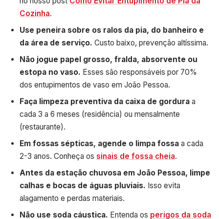
no nosso post
Como Evitar Entupimento de Pia da
Cozinha
.
Use peneira sobre os ralos da pia, do banheiro e
da área de serviço.
Custo baixo, prevenção altíssima.
Não jogue papel grosso, fralda, absorvente ou
estopa no vaso.
Esses são responsáveis por 70%
dos entupimentos de vaso em João Pessoa.
Faça limpeza preventiva da caixa de gordura
a
cada 3 a 6 meses (residência) ou mensalmente
(restaurante).
Em fossas sépticas, agende o limpa fossa
a cada
2-3 anos. Conheça os
sinais de fossa cheia
.
Antes da estação chuvosa em João Pessoa, limpe
calhas e bocas de águas pluviais.
Isso evita
alagamento e perdas materiais.
Não use soda cáustica.
Entenda os
perigos da soda