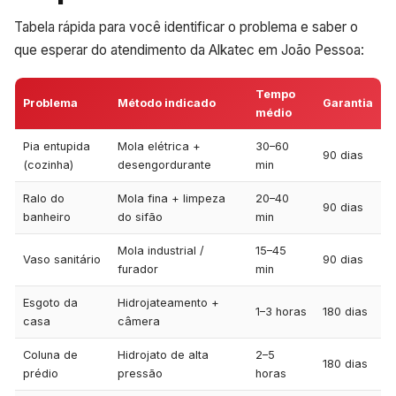
Tabela rápida para você identificar o problema e saber o
que esperar do atendimento da Alkatec em João Pessoa:
Tempo
Problema
Método indicado
Garantia
médio
Pia entupida
Mola elétrica +
30–60
90 dias
(cozinha)
desengordurante
min
Ralo do
Mola fina + limpeza
20–40
90 dias
banheiro
do sifão
min
Mola industrial /
15–45
Vaso sanitário
90 dias
furador
min
Esgoto da
Hidrojateamento +
1–3 horas
180 dias
casa
câmera
Coluna de
Hidrojato de alta
2–5
180 dias
prédio
pressão
horas