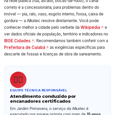
na rede pública (rua, asfalto, bocas-de-lobo), o canal
correto é a concessionária; para problemas dentro do
imóvel — pia, ralo, vaso, esgoto interno, fossa, caixa de
gordura — a Alkatec resolve diretamente. Você pode
conhecer melhor a cidade pelo verbete da
Wikipédia
e
ver dados oficiais de população, território e indicadores no
IBGE Cidades
. Recomendamos também conferir com a
Prefeitura de Cuiabá
as exigências específicas para
descarte de fossas e licenças de obra de saneamento.
👷‍♂️
EQUIPE TÉCNICA RESPONSÁVEL
Atendimento conduzido por
encanadores certificados
Em Jardim Primavera, o serviço da Alkatec é
executado por equipe própria com mais de
15 anos