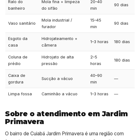
Ralo do
Mola fina + limpeza
20–40
90 dias
banheiro
do sifão
min
Mola industrial /
15–45
Vaso sanitário
90 dias
furador
min
Esgoto da
Hidrojateamento +
1–3 horas
180 dias
casa
câmera
Coluna de
Hidrojato de alta
2–5
180 dias
prédio
pressão
horas
Caixa de
40–90
Sucção a vácuo
—
gordura
min
Limpa fossa
Caminhão a vácuo
1–3 horas
—
Sobre o atendimento em Jardim
Primavera
O bairro de Cuiabá Jardim Primavera é uma região com