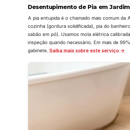
Desentupimento de Pia em Jardim 
A pia entupida é o chamado mais comum da Al
cozinha (gordura solidificada), pia do banheir
sabão em pó). Usamos mola elétrica calibra
inspeção quando necessário. Em mais de 99% 
gabinete.
Saiba mais sobre este serviço →