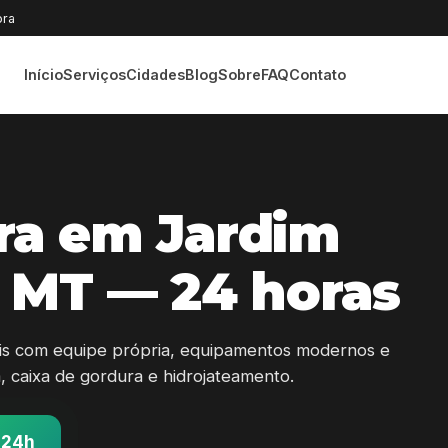
ora
Início
Serviços
Cidades
Blog
Sobre
FAQ
Contato
ra em Jardim
s MT — 24 horas
lis com equipe própria, equipamentos modernos e
sa, caixa de gordura e hidrojateamento.
 24h