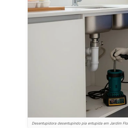
Desentupidora desentupindo pia entupida em Jardim Flor