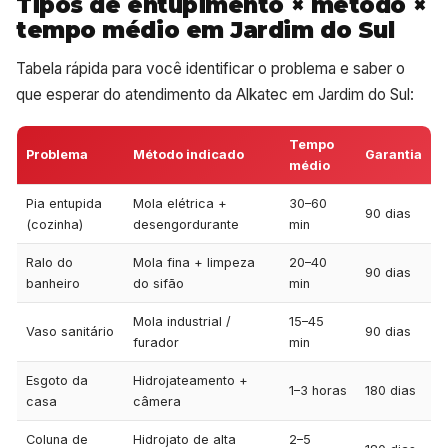
Tipos de entupimento × método ×
tempo médio em Jardim do Sul
Tabela rápida para você identificar o problema e saber o
que esperar do atendimento da Alkatec em Jardim do Sul:
Tempo
Problema
Método indicado
Garantia
médio
Pia entupida
Mola elétrica +
30–60
90 dias
(cozinha)
desengordurante
min
Ralo do
Mola fina + limpeza
20–40
90 dias
banheiro
do sifão
min
Mola industrial /
15–45
Vaso sanitário
90 dias
furador
min
Esgoto da
Hidrojateamento +
1–3 horas
180 dias
casa
câmera
Coluna de
Hidrojato de alta
2–5