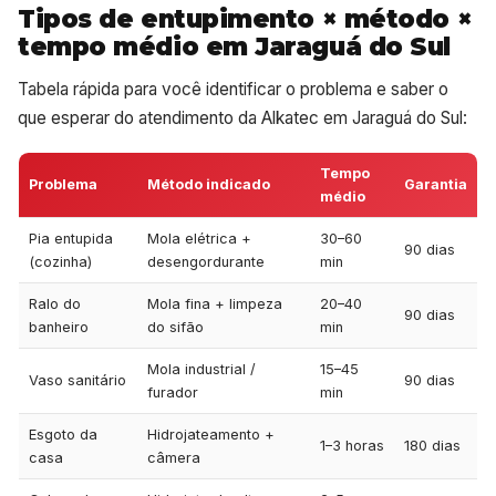
Tipos de entupimento × método ×
tempo médio em Jaraguá do Sul
Tabela rápida para você identificar o problema e saber o
que esperar do atendimento da Alkatec em Jaraguá do Sul:
Tempo
Problema
Método indicado
Garantia
médio
Pia entupida
Mola elétrica +
30–60
90 dias
(cozinha)
desengordurante
min
Ralo do
Mola fina + limpeza
20–40
90 dias
banheiro
do sifão
min
Mola industrial /
15–45
Vaso sanitário
90 dias
furador
min
Esgoto da
Hidrojateamento +
1–3 horas
180 dias
casa
câmera