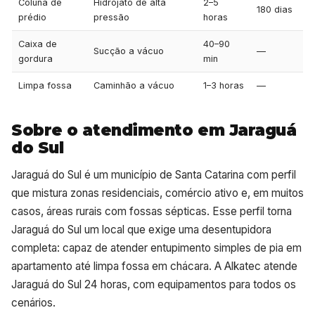
Coluna de
Hidrojato de alta
2–5
180 dias
prédio
pressão
horas
Caixa de
40–90
Sucção a vácuo
—
gordura
min
Limpa fossa
Caminhão a vácuo
1–3 horas
—
Sobre o atendimento em Jaraguá
do Sul
Jaraguá do Sul é um município de Santa Catarina com perfil
que mistura zonas residenciais, comércio ativo e, em muitos
casos, áreas rurais com fossas sépticas. Esse perfil torna
Jaraguá do Sul um local que exige uma desentupidora
completa: capaz de atender entupimento simples de pia em
apartamento até limpa fossa em chácara. A Alkatec atende
Jaraguá do Sul 24 horas, com equipamentos para todos os
cenários.