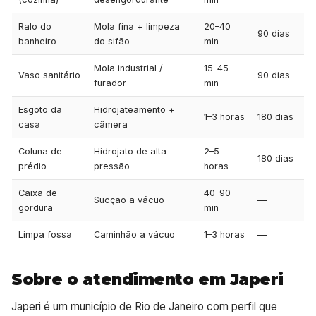
Ralo do
Mola fina + limpeza
20–40
90 dias
banheiro
do sifão
min
Mola industrial /
15–45
Vaso sanitário
90 dias
furador
min
Esgoto da
Hidrojateamento +
1–3 horas
180 dias
casa
câmera
Coluna de
Hidrojato de alta
2–5
180 dias
prédio
pressão
horas
Caixa de
40–90
Sucção a vácuo
—
gordura
min
Limpa fossa
Caminhão a vácuo
1–3 horas
—
Sobre o atendimento em Japeri
Japeri é um município de Rio de Janeiro com perfil que