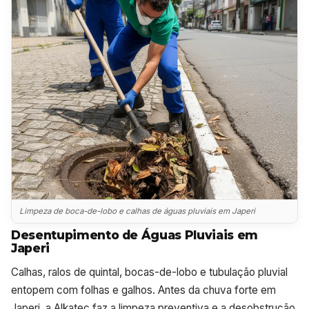
Limpeza de boca-de-lobo e calhas de águas pluviais em Japeri
Desentupimento de Águas Pluviais em
Japeri
Calhas, ralos de quintal, bocas-de-lobo e tubulação pluvial
entopem com folhas e galhos. Antes da chuva forte em
Japeri, a Alkatec faz a limpeza preventiva e a desobstrução