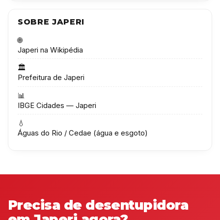
SOBRE JAPERI
🌐
Japeri na Wikipédia
🏛️
Prefeitura de Japeri
📊
IBGE Cidades — Japeri
💧
Águas do Rio / Cedae (água e esgoto)
Precisa de desentupidora
em Japeri agora?