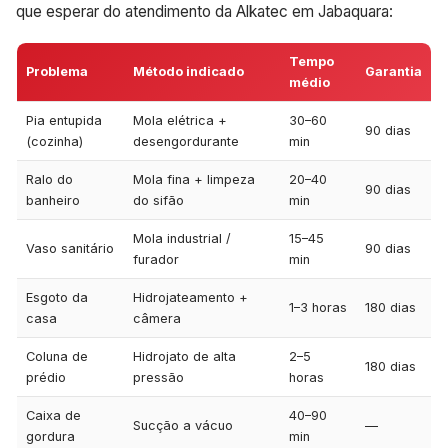
que esperar do atendimento da Alkatec em Jabaquara:
Tempo
Problema
Método indicado
Garantia
médio
Pia entupida
Mola elétrica +
30–60
90 dias
(cozinha)
desengordurante
min
Ralo do
Mola fina + limpeza
20–40
90 dias
banheiro
do sifão
min
Mola industrial /
15–45
Vaso sanitário
90 dias
furador
min
Esgoto da
Hidrojateamento +
1–3 horas
180 dias
casa
câmera
Coluna de
Hidrojato de alta
2–5
180 dias
prédio
pressão
horas
Caixa de
40–90
Sucção a vácuo
—
gordura
min