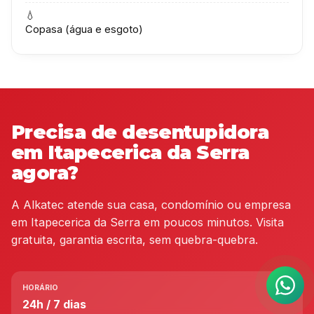
💧
Copasa (água e esgoto)
Precisa de desentupidora
em Itapecerica da Serra
agora?
A Alkatec atende sua casa, condomínio ou empresa
em Itapecerica da Serra em poucos minutos. Visita
gratuita, garantia escrita, sem quebra-quebra.
HORÁRIO
24h / 7 dias