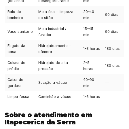
(cozinha)
desengordurante
min
Ralo do
Mola fina + limpeza
20–40
90 dias
banheiro
do sifão
min
Mola industrial /
15–45
Vaso sanitário
90 dias
furador
min
Esgoto da
Hidrojateamento +
1–3 horas
180 dias
casa
câmera
Coluna de
Hidrojato de alta
2–5
180 dias
prédio
pressão
horas
Caixa de
40–90
Sucção a vácuo
—
gordura
min
Limpa fossa
Caminhão a vácuo
1–3 horas
—
Sobre o atendimento em
Itapecerica da Serra