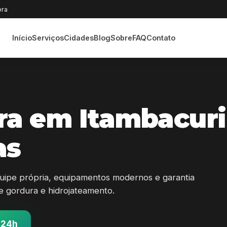
ora
Início
Serviços
Cidades
Blog
Sobre
FAQ
Contato
ra em Itambacuri
as
uipe própria, equipamentos modernos e garantia
 de gordura e hidrojateamento.
 24h