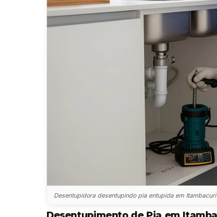
Desentupidora desentupindo pia entupida em Itambacuri
Desentupimento de Pia em Itamba