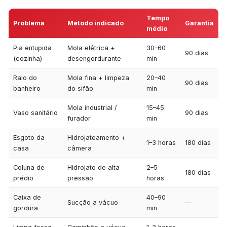
Tempo
Problema
Método indicado
Garantia
médio
Pia entupida
Mola elétrica +
30–60
90 dias
(cozinha)
desengordurante
min
Ralo do
Mola fina + limpeza
20–40
90 dias
banheiro
do sifão
min
Mola industrial /
15–45
Vaso sanitário
90 dias
furador
min
Esgoto da
Hidrojateamento +
1–3 horas
180 dias
casa
câmera
Coluna de
Hidrojato de alta
2–5
180 dias
prédio
pressão
horas
Caixa de
40–90
Sucção a vácuo
—
gordura
min