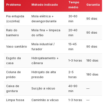
Tempo
Problema
Método indicado
Garantia
médio
Pia entupida
Mola elétrica +
30–60
90 dias
(cozinha)
desengordurante
min
Ralo do
Mola fina + limpeza
20–40
90 dias
banheiro
do sifão
min
Mola industrial /
15–45
Vaso sanitário
90 dias
furador
min
Esgoto da
Hidrojateamento +
1–3 horas
180 dias
casa
câmera
Coluna de
Hidrojato de alta
2–5
180 dias
prédio
pressão
horas
Caixa de
40–90
Sucção a vácuo
—
gordura
min
Limpa fossa
Caminhão a vácuo
1–3 horas
—