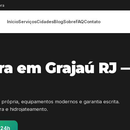
ora
Início
Serviços
Cidades
Blog
Sobre
FAQ
Contato
a em Grajaú RJ 
própria, equipamentos modernos e garantia escrita.
ura e hidrojateamento.
 24h