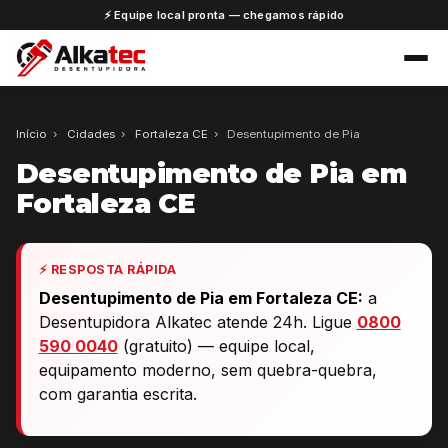
⚡ Equipe local pronta — chegamos rápido
Início
›
Cidades
›
Fortaleza CE
›
Desentupimento de Pia
Desentupimento de Pia em
Fortaleza CE
⚡ RESPOSTA RÁPIDA
Desentupimento de Pia em Fortaleza CE:
a
Desentupidora Alkatec atende 24h. Ligue
0800
590 0040
(gratuito) — equipe local,
equipamento moderno, sem quebra-quebra,
com garantia escrita.