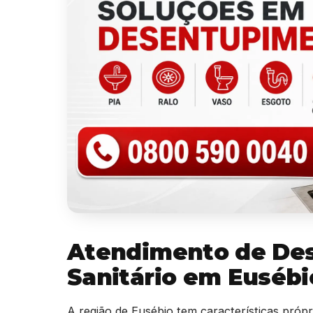
Atendimento de De
Sanitário em Eusébi
A região de Eusébio tem características própr