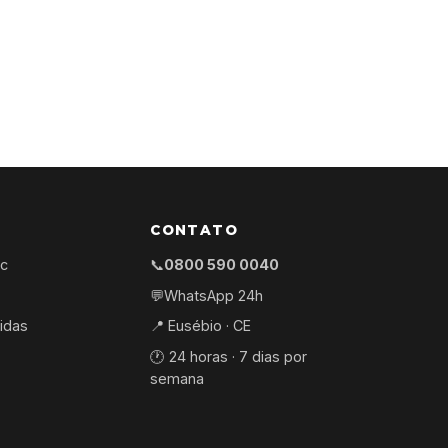
CONTATO
ec
📞
0800 590 0040
💬
WhatsApp 24h
idas
📍 Eusébio · CE
🕐 24 horas · 7 dias por
semana