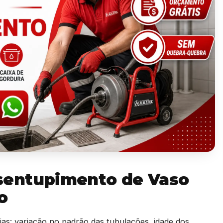
sentupimento de Vaso
o
ias: variação no padrão das tubulações, idade dos