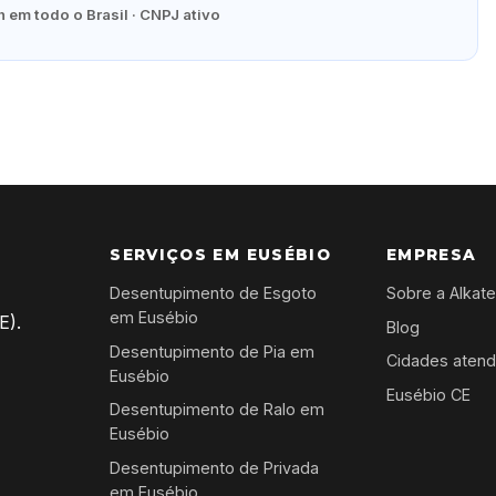
 em todo o Brasil · CNPJ ativo
SERVIÇOS EM EUSÉBIO
EMPRESA
Desentupimento de Esgoto
Sobre a Alkat
em Eusébio
E).
Blog
Desentupimento de Pia em
Cidades atend
Eusébio
Eusébio CE
Desentupimento de Ralo em
Eusébio
Desentupimento de Privada
em Eusébio