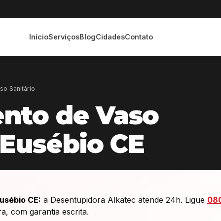
Início
Serviços
Blog
Cidades
Contato
o Sanitário
nto de Vaso
 Eusébio CE
usébio CE:
a Desentupidora Alkatec atende 24h. Ligue
08
 com garantia escrita.