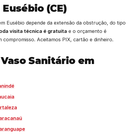
 Eusébio (CE)
 em Eusébio depende da extensão da obstrução, do tipo
oda visita técnica é gratuita
e o orçamento é
 compromisso. Aceitamos PIX, cartão e dinheiro.
Vaso Sanitário em
anindé
aucaia
rtaleza
Maracanaú
Maranguape